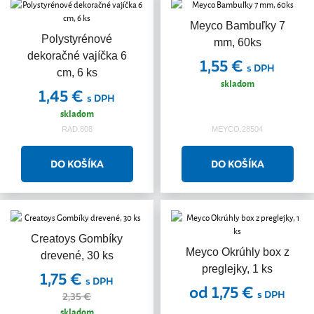
Meyco Bambuľky 7
Polystyrénové
mm, 60ks
dekoračné vajíčka 6
1,55 €
s DPH
cm, 6 ks
skladom
1,45 €
s DPH
skladom
RAD.808
MEYCO.28504
Creatoys Gombíky
Akcia
Meyco Okrúhly box z
drevené, 30 ks
preglejky, 1 ks
1,75 €
s DPH
od 1,75 €
s DPH
2,35 €
skladom