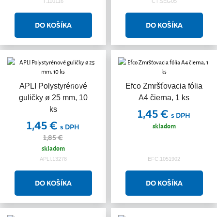
T.110116
CT.SEG05
Akcia
APLI Polystyrénové
Efco Zmršťovacia fólia
guličky ø 25 mm, 10
A4 čierna, 1 ks
ks
1,45 €
s DPH
1,45 €
skladom
s DPH
1,85 €
skladom
APLI.13278
EFC.1051902