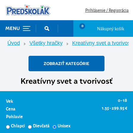
Prihlásenie / Registrácia
0
Nákupný košík
MENU
Úvod
Všetky hračky
Kreatívny svet a tvorivosť
ZOBRAZIŤ KATEGÓRIE
Kreatívny svet a tvorivosť
0 - 18
Vek
1.35 - 299.95 €
Cena
Pohlavie
Chlapci
Dievčatá
Unisex