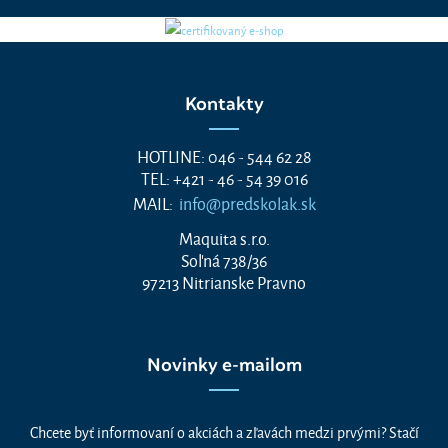
Kontakty
HOTLINE: 046 - 544 62 28
TEL: +421 - 46 - 54 39 016
MAIL:
info@predskolak.sk
Maquita s.r.o.
Soľná 738/36
97213 Nitrianske Pravno
Novinky e-mailom
Chcete byť informovaní o akciách a zľavách medzi prvými? Stačí