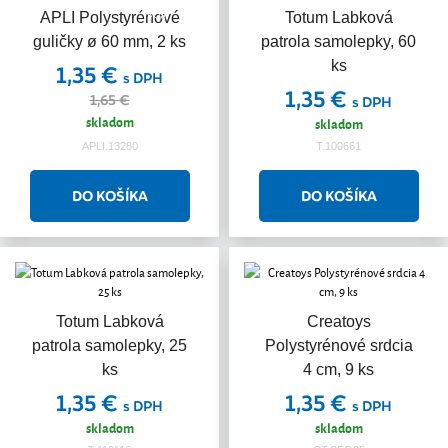
Akcia
APLI Polystyrénové
Totum Labková
guličky ø 60 mm, 2 ks
patrola samolepky, 60
ks
1,35 €
s DPH
1,35 €
1,65 €
s DPH
skladom
skladom
APLI.13280
T.100661
Totum Labková
Creatoys
patrola samolepky, 25
Polystyrénové srdcia
ks
4 cm, 9 ks
1,35 €
1,35 €
s DPH
s DPH
skladom
skladom