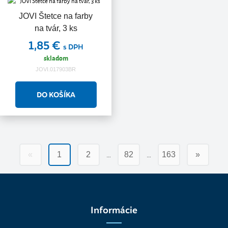
JOVI Štetce na farby
na tvár, 3 ks
1,85 €
s DPH
skladom
JOVI.017903BR
…
…
«
1
2
82
163
»
Informácie