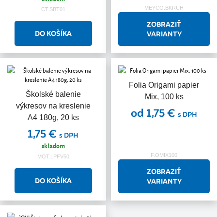
MEYCO.BKRUH
CT.SBT01
ZOBRAZIŤ
VARIANTY
Folia Origami papier
Školské balenie
Mix, 100 ks
výkresov na kreslenie
od 1,75 €
s DPH
A4 180g, 20 ks
1,75 €
s DPH
skladom
F.OMIX100
MQT.LPFV50
ZOBRAZIŤ
VARIANTY