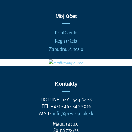
Môj účet
Prihlásenie
Registrácia
Zabudnuté heslo
Kontakty
HOTLINE: 046 - 544 62 28
TEL: +421 - 46 - 54 39 016
MAIL:
info@predskolak.sk
Maquita s.r.o.
Soľná 738/36