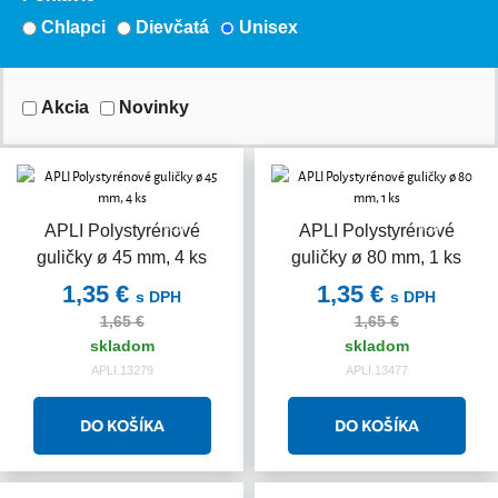
Chlapci
Dievčatá
Unisex
Akcia
Novinky
Akcia
Akcia
APLI Polystyrénové
APLI Polystyrénové
guličky ø 45 mm, 4 ks
guličky ø 80 mm, 1 ks
1,35 €
1,35 €
s DPH
s DPH
1,65 €
1,65 €
skladom
skladom
APLI.13279
APLI.13477