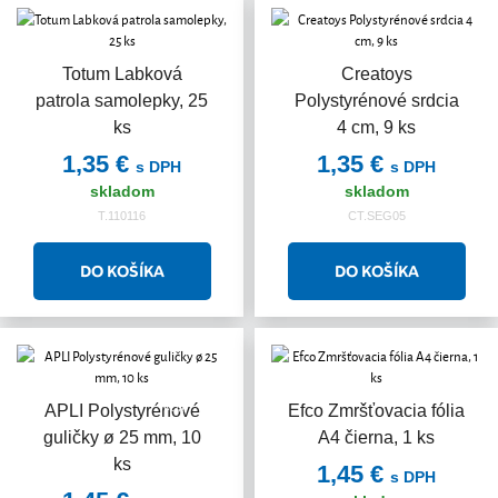
Totum Labková
Creatoys
patrola samolepky, 25
Polystyrénové srdcia
ks
4 cm, 9 ks
1,35 €
1,35 €
s DPH
s DPH
skladom
skladom
T.110116
CT.SEG05
Akcia
APLI Polystyrénové
Efco Zmršťovacia fólia
guličky ø 25 mm, 10
A4 čierna, 1 ks
ks
1,45 €
s DPH