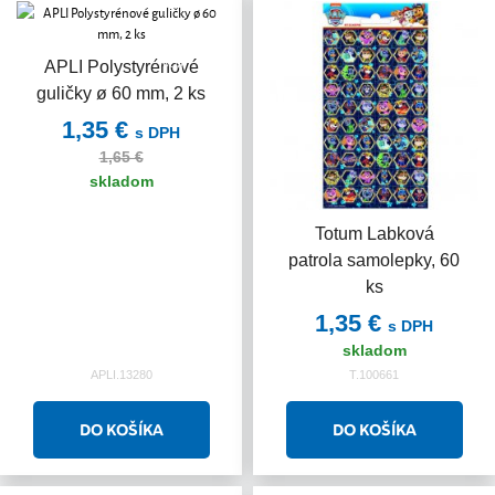
Akcia
APLI Polystyrénové
guličky ø 60 mm, 2 ks
1,35 €
s DPH
1,65 €
skladom
Totum Labková
patrola samolepky, 60
ks
1,35 €
s DPH
skladom
APLI.13280
T.100661