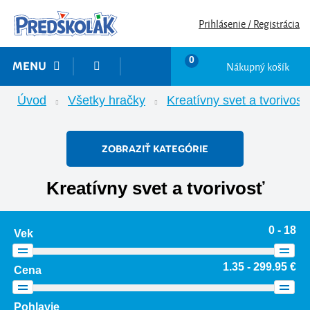
Prihlásenie / Registrácia
0
Nákupný košík
MENU
Úvod
Všetky hračky
Kreatívny svet a tvorivosť
ZOBRAZIŤ KATEGÓRIE
Kreatívny svet a tvorivosť
0 - 18
Vek
1.35 - 299.95 €
Cena
Pohlavie