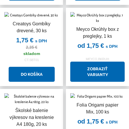
Creatoys Gombíky
Akcia
Meyco Okrúhly box z
drevené, 30 ks
preglejky, 1 ks
1,75 €
s DPH
od 1,75 €
s DPH
2,35 €
skladom
MEYCO.BKRUH
CT.SBT01
ZOBRAZIŤ
VARIANTY
Folia Origami papier
Školské balenie
Mix, 100 ks
výkresov na kreslenie
od 1,75 €
s DPH
A4 180g, 20 ks