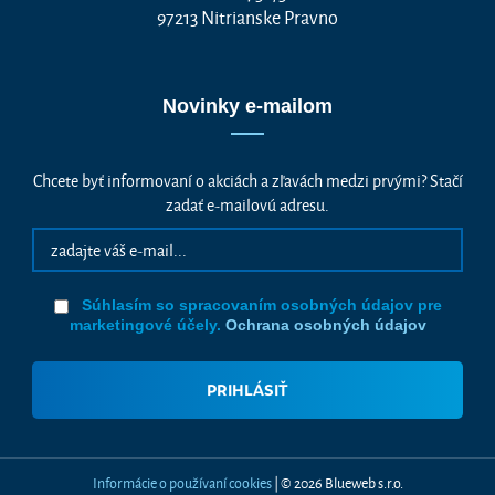
97213 Nitrianske Pravno
Novinky e-mailom
Chcete byť informovaní o akciách a zľavách medzi prvými? Stačí
zadať e-mailovú adresu.
Súhlasím so spracovaním osobných údajov pre
marketingové účely.
Ochrana osobných údajov
Vážime si vaše súkromie
Táto stránka používa cookies, aby vám ponúkla skvelý zážitok z
prehliadania. Všetky dôležité informácie nájdete na stránke Cookies.
Nevyhnuté cookies sú automaticky zapnuté. Ak súhlasíte s prijatím
všetkých cookies, ktoré sa nachádzajú na tomto webe, môžete to potvrdiť
tlačidlom “Súhlasím a pokračovať", ak chcete svoje nastavenia upraviť
Informácie o používaní cookies
| © 2026 Blueweb s.r.o.