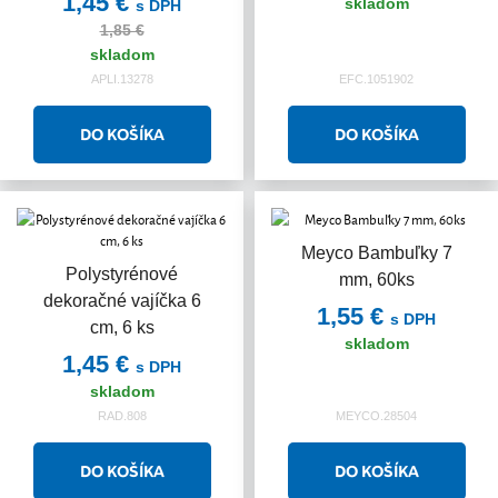
1,45 €
skladom
s DPH
1,85 €
skladom
APLI.13278
EFC.1051902
Meyco Bambuľky 7
Polystyrénové
mm, 60ks
dekoračné vajíčka 6
1,55 €
s DPH
cm, 6 ks
skladom
1,45 €
s DPH
skladom
RAD.808
MEYCO.28504