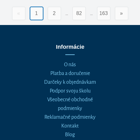
…
…
«
1
2
82
163
»
Informácie
O nás
Platba a doručenie
Darčeky k objednávkam
Podpor svoju školu
Všeobecné obchodné
podmienky
Reklamačné podmienky
Kontakt
Blog