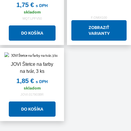
1,75 €
s DPH
skladom
F.OMIX100
MQT.LPFV50
ZOBRAZIŤ
VARIANTY
JOVI Štetce na farby
na tvár, 3 ks
1,85 €
s DPH
skladom
JOVI.017903BR