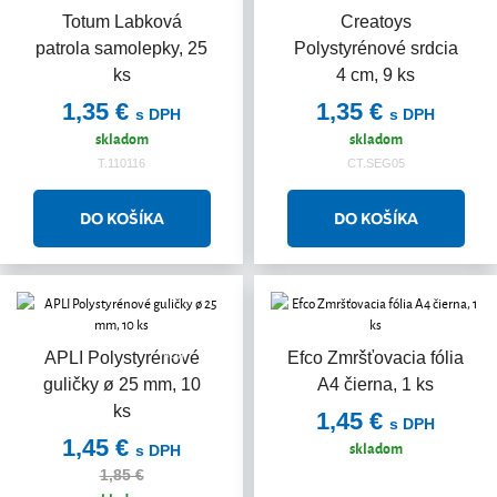
Totum Labková
Creatoys
patrola samolepky, 25
Polystyrénové srdcia
ks
4 cm, 9 ks
1,35 €
1,35 €
s DPH
s DPH
skladom
skladom
T.110116
CT.SEG05
Akcia
APLI Polystyrénové
Efco Zmršťovacia fólia
guličky ø 25 mm, 10
A4 čierna, 1 ks
ks
1,45 €
s DPH
1,45 €
skladom
s DPH
1,85 €