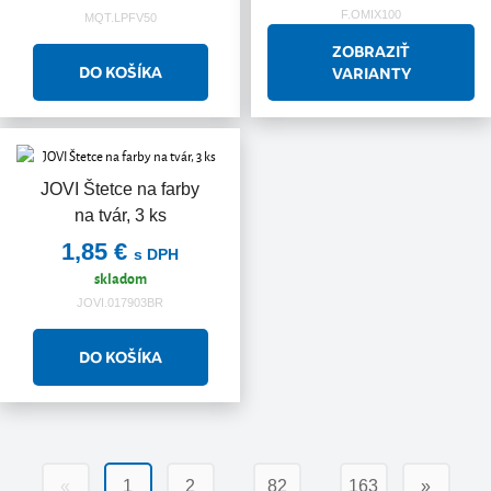
F.OMIX100
MQT.LPFV50
ZOBRAZIŤ
VARIANTY
JOVI Štetce na farby
na tvár, 3 ks
1,85 €
s DPH
skladom
JOVI.017903BR
…
…
«
1
2
82
163
»