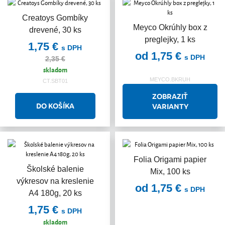
Creatoys Gombíky
Akcia
Meyco Okrúhly box z
drevené, 30 ks
preglejky, 1 ks
1,75 €
s DPH
od 1,75 €
s DPH
2,35 €
skladom
MEYCO.BKRUH
CT.SBT01
ZOBRAZIŤ
VARIANTY
Folia Origami papier
Školské balenie
Mix, 100 ks
výkresov na kreslenie
od 1,75 €
s DPH
A4 180g, 20 ks
1,75 €
s DPH
skladom