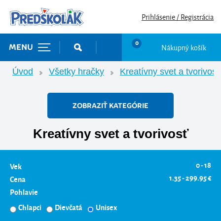
Prihlásenie / Registrácia
0
Nákupný košík
MENU
Úvod
Všetky hračky
Kreatívny svet a tvorivosť
ZOBRAZIŤ KATEGÓRIE
Kreatívny svet a tvorivosť
0 - 18
Vek
1.35 - 299.95 €
Cena
Pohlavie
Chlapci
Dievčatá
Unisex