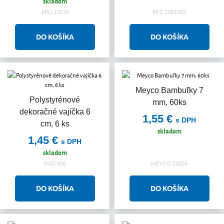
skladom
APLI.13278
EFC.1051902
Meyco Bambuľky 7
Polystyrénové
mm, 60ks
dekoračné vajíčka 6
1,55 €
s DPH
cm, 6 ks
skladom
1,45 €
s DPH
skladom
RAD.808
MEYCO.28504