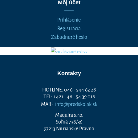
Môj účet
Prihlásenie
Registrácia
Zabudnuté heslo
Kontakty
HOTLINE: 046 - 544 62 28
TEL: +421 - 46 - 54 39 016
MAIL:
info@predskolak.sk
Maquita s.r.o.
Soľná 738/36
97213 Nitrianske Pravno