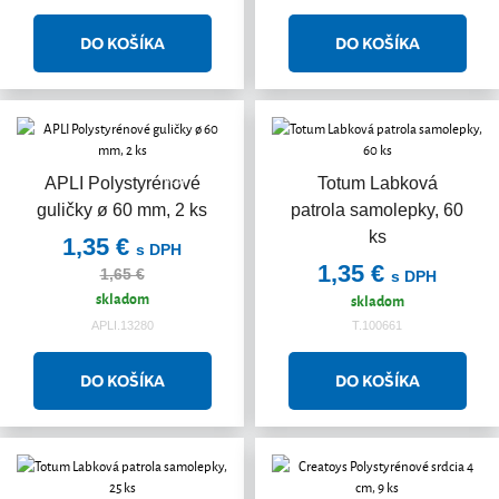
Akcia
APLI Polystyrénové
Totum Labková
guličky ø 60 mm, 2 ks
patrola samolepky, 60
ks
1,35 €
s DPH
1,35 €
1,65 €
s DPH
skladom
skladom
APLI.13280
T.100661