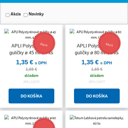
Akcia
Novinky
Akcia
Akcia
APLI Polystyrénové
APLI Polystyrénové
guličky ø 45 mm, 4 ks
guličky ø 80 mm, 1 ks
1,35 €
1,35 €
s DPH
s DPH
1,65 €
1,65 €
skladom
skladom
APLI.13279
APLI.13477