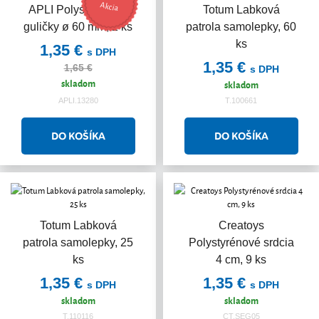
Akcia
APLI Polystyrénové
Totum Labková
guličky ø 60 mm, 2 ks
patrola samolepky, 60
ks
1,35 €
s DPH
1,35 €
1,65 €
s DPH
skladom
skladom
APLI.13280
T.100661
Totum Labková
Creatoys
patrola samolepky, 25
Polystyrénové srdcia
ks
4 cm, 9 ks
1,35 €
1,35 €
s DPH
s DPH
skladom
skladom
T.110116
CT.SEG05