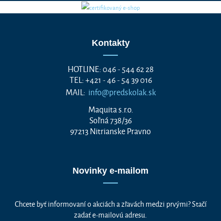
Kontakty
HOTLINE: 046 - 544 62 28
TEL: +421 - 46 - 54 39 016
MAIL:
info@predskolak.sk
Maquita s.r.o.
Soľná 738/36
97213 Nitrianske Pravno
Novinky e-mailom
Chcete byť informovaní o akciách a zľavách medzi prvými? Stačí
zadať e-mailovú adresu.