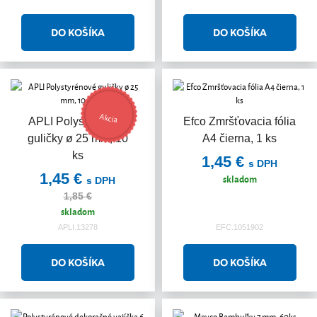
Akcia
APLI Polystyrénové
Efco Zmršťovacia fólia
guličky ø 25 mm, 10
A4 čierna, 1 ks
ks
1,45 €
s DPH
1,45 €
skladom
s DPH
1,85 €
skladom
APLI.13278
EFC.1051902