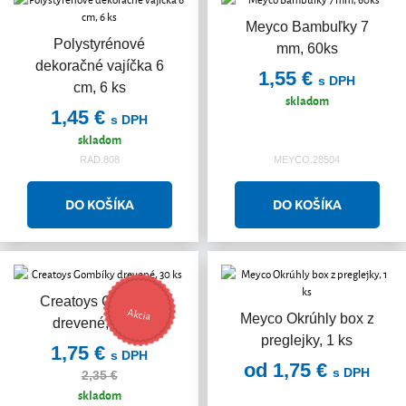
Meyco Bambuľky 7
Polystyrénové
mm, 60ks
dekoračné vajíčka 6
1,55 €
s DPH
cm, 6 ks
skladom
1,45 €
s DPH
skladom
RAD.808
MEYCO.28504
Creatoys Gombíky
Akcia
Meyco Okrúhly box z
drevené, 30 ks
preglejky, 1 ks
1,75 €
s DPH
od 1,75 €
s DPH
2,35 €
skladom