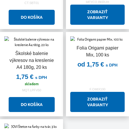
MEYCO.BKRUH
CT.SBT01
ZOBRAZIŤ
VARIANTY
Folia Origami papier
Školské balenie
Mix, 100 ks
výkresov na kreslenie
od 1,75 €
s DPH
A4 180g, 20 ks
1,75 €
s DPH
skladom
F.OMIX100
MQT.LPFV50
ZOBRAZIŤ
VARIANTY