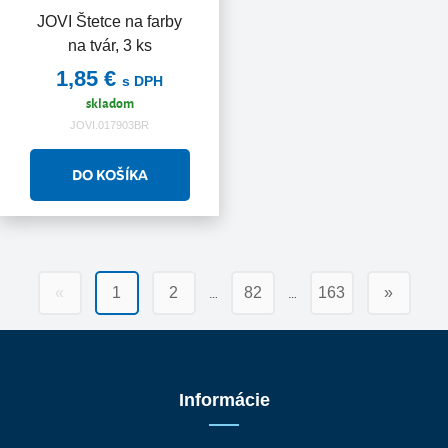
JOVI Štetce na farby
na tvár, 3 ks
1,85 €
s DPH
skladom
JOVI.017903BR
…
…
«
1
2
82
163
»
Informácie