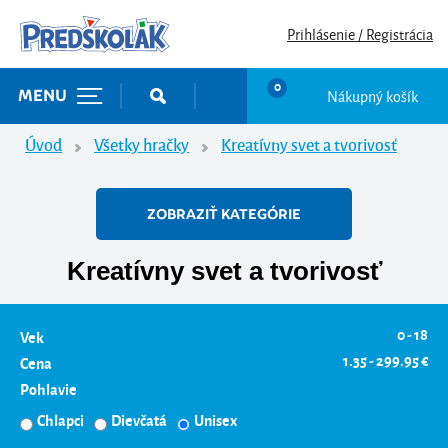
Prihlásenie / Registrácia
0
Nákupný košík
MENU
Úvod
Všetky hračky
Kreatívny svet a tvorivosť
ZOBRAZIŤ KATEGÓRIE
Kreatívny svet a tvorivosť
0 - 18
Vek
1.35 - 299.95 €
Cena
Pohlavie
Chlapci
Dievčatá
Unisex