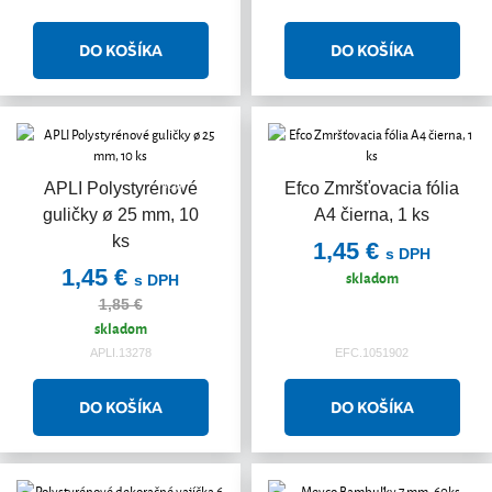
Akcia
APLI Polystyrénové
Efco Zmršťovacia fólia
guličky ø 25 mm, 10
A4 čierna, 1 ks
ks
1,45 €
s DPH
1,45 €
skladom
s DPH
1,85 €
skladom
APLI.13278
EFC.1051902