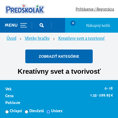
Prihlásenie / Registrácia
0
Nákupný košík
MENU
Úvod
Všetky hračky
Kreatívny svet a tvorivosť
ZOBRAZIŤ KATEGÓRIE
Kreatívny svet a tvorivosť
0 - 18
Vek
1.35 - 299.95 €
Cena
Pohlavie
Chlapci
Dievčatá
Unisex