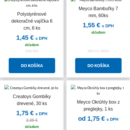
Meyco Bambuľky 7
Polystyrénové
mm, 60ks
dekoračné vajíčka 6
1,55 €
s DPH
cm, 6 ks
skladom
1,45 €
s DPH
skladom
RAD.808
MEYCO.28504
Creatoys Gombíky
Akcia
Meyco Okrúhly box z
drevené, 30 ks
preglejky, 1 ks
1,75 €
s DPH
od 1,75 €
s DPH
2,35 €
skladom