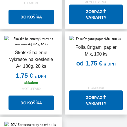
MEYCO.BKRUH
CT.SBT01
ZOBRAZIŤ
VARIANTY
Folia Origami papier
Školské balenie
Mix, 100 ks
výkresov na kreslenie
od 1,75 €
s DPH
A4 180g, 20 ks
1,75 €
s DPH
skladom
F.OMIX100
MQT.LPFV50
ZOBRAZIŤ
VARIANTY