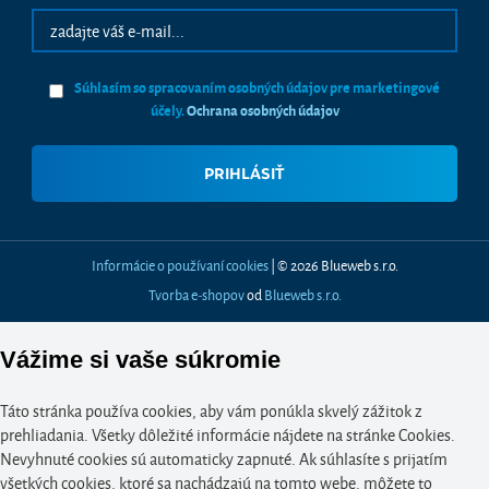
Súhlasím so spracovaním osobných údajov pre marketingové
účely.
Ochrana osobných údajov
Informácie o používaní cookies
| © 2026 Blueweb s.r.o.
Tvorba e-shopov
od
Blueweb s.r.o.
Vážime si vaše súkromie
Táto stránka používa cookies, aby vám ponúkla skvelý zážitok z
prehliadania. Všetky dôležité informácie nájdete na stránke Cookies.
Nevyhnuté cookies sú automaticky zapnuté. Ak súhlasíte s prijatím
všetkých cookies, ktoré sa nachádzajú na tomto webe, môžete to