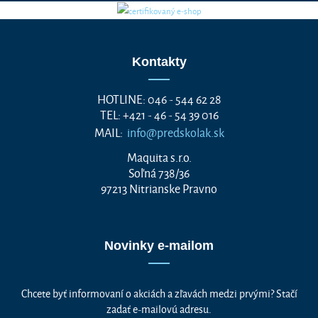
Kontakty
HOTLINE: 046 - 544 62 28
TEL: +421 - 46 - 54 39 016
MAIL:
info@predskolak.sk
Maquita s.r.o.
Soľná 738/36
97213 Nitrianske Pravno
Novinky e-mailom
Chcete byť informovaní o akciách a zľavách medzi prvými? Stačí
zadať e-mailovú adresu.