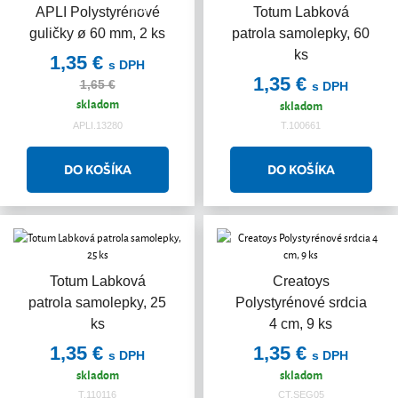
Akcia
APLI Polystyrénové
Totum Labková
guličky ø 60 mm, 2 ks
patrola samolepky, 60
ks
1,35 €
s DPH
1,35 €
1,65 €
s DPH
skladom
skladom
APLI.13280
T.100661
Totum Labková
Creatoys
patrola samolepky, 25
Polystyrénové srdcia
ks
4 cm, 9 ks
1,35 €
1,35 €
s DPH
s DPH
skladom
skladom
T.110116
CT.SEG05