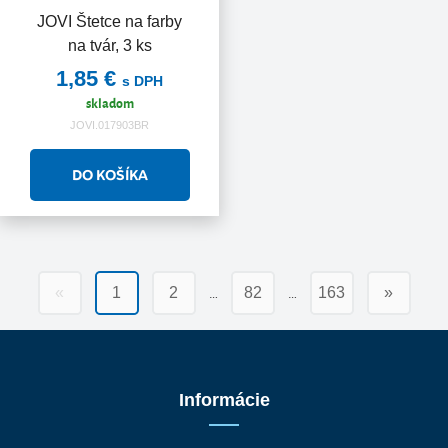
JOVI Štetce na farby
na tvár, 3 ks
1,85 €
s DPH
skladom
JOVI.017903BR
…
…
«
1
2
82
163
»
Informácie