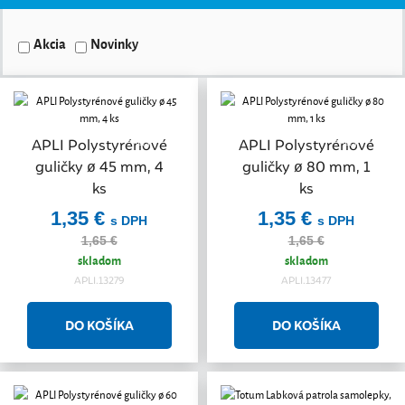
Akcia
Novinky
Akcia
Akcia
APLI Polystyrénové
APLI Polystyrénové
guličky ø 45 mm, 4
guličky ø 80 mm, 1
ks
ks
1,35 €
1,35 €
s DPH
s DPH
1,65 €
1,65 €
skladom
skladom
APLI.13279
APLI.13477