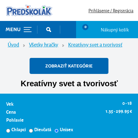
Prihlásenie / Registrácia
0
Nákupný košík
MENU
Úvod
Všetky hračky
Kreatívny svet a tvorivosť
ZOBRAZIŤ KATEGÓRIE
Kreatívny svet a tvorivosť
0 - 18
Vek
1.35 - 299.95 €
Cena
Pohlavie
Chlapci
Dievčatá
Unisex