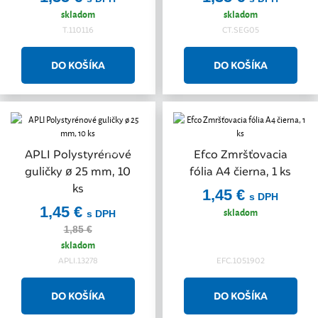
skladom
skladom
T.110116
CT.SEG05
Akcia
APLI Polystyrénové
Efco Zmršťovacia
guličky ø 25 mm, 10
fólia A4 čierna, 1 ks
ks
1,45 €
s DPH
1,45 €
skladom
s DPH
1,85 €
skladom
APLI.13278
EFC.1051902