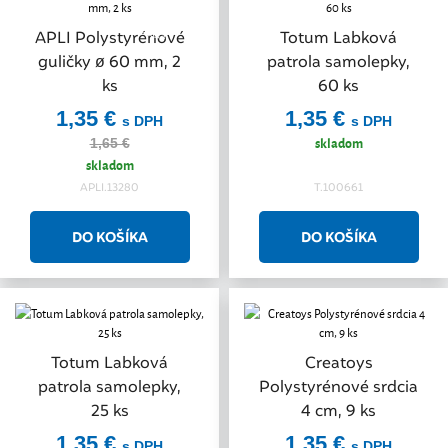
Akcia
APLI Polystyrénové
Totum Labková
guličky ø 60 mm, 2
patrola samolepky,
ks
60 ks
1,35 €
1,35 €
s DPH
s DPH
skladom
1,65 €
skladom
APLI.13280
T.100661
Totum Labková
Creatoys
patrola samolepky,
Polystyrénové srdcia
25 ks
4 cm, 9 ks
1,35 €
1,35 €
s DPH
s DPH