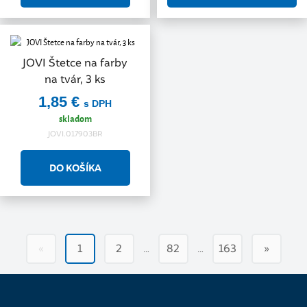
JOVI Štetce na farby
na tvár, 3 ks
1,85 €
s DPH
skladom
JOVI.017903BR
…
…
«
1
2
82
163
»