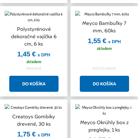
Meyco Bambuľky 7
Polystyrénové
mm, 60ks
dekoračné vajíčka 6
1,55 €
s DPH
cm, 6 ks
skladom
1,45 €
s DPH
skladom
RAD.808
MEYCO.28504
Creatoys Gombíky
Akcia
Meyco Okrúhly box z
drevené, 30 ks
preglejky, 1 ks
1,75 €
s DPH