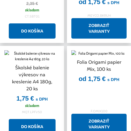
od 1,75 €
s DPH
2,35 €
skladom
MEYCO.BKRUH
CT.SBT01
ZOBRAZIŤ
VARIANTY
Folia Origami papier
Školské balenie
Mix, 100 ks
výkresov na
od 1,75 €
s DPH
kreslenie A4 180g,
20 ks
1,75 €
s DPH
skladom
F.OMIX100
MQT.LPFV50
ZOBRAZIŤ
VARIANTY