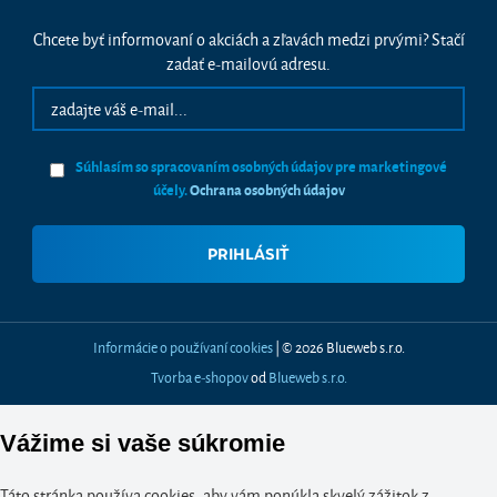
Chcete byť informovaní o akciách a zľavách medzi prvými? Stačí
zadať e-mailovú adresu.
Súhlasím so spracovaním osobných údajov pre marketingové
účely.
Ochrana osobných údajov
Informácie o používaní cookies
| © 2026 Blueweb s.r.o.
Tvorba e-shopov
od
Blueweb s.r.o.
Vážime si vaše súkromie
Táto stránka používa cookies, aby vám ponúkla skvelý zážitok z